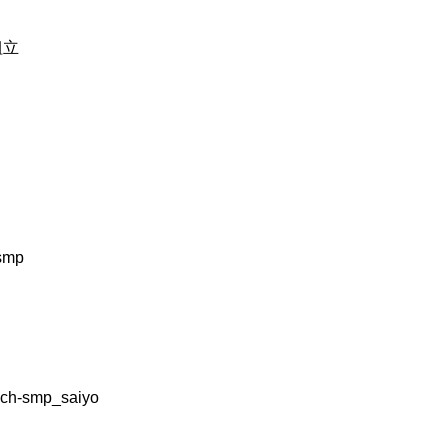
組立
-smp
tech-smp_saiyo