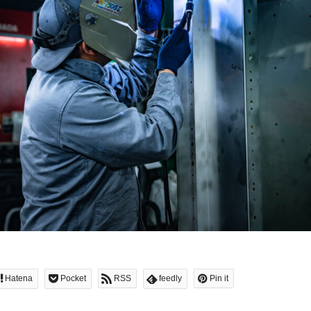
Hatena
Pocket
RSS
feedly
Pin it